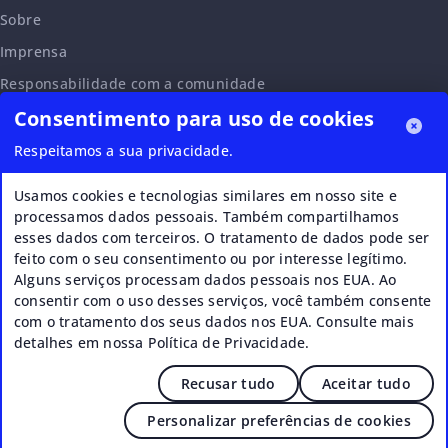
Sobre
Imprensa
Responsabilidade com a comunidade
Consentimento para uso de cookies
Declaração de acessibilidade
Carreiras
Respeitamos a sua privacidade.
Programa de afiliados
Usamos cookies e tecnologias similares em nosso site e
Solicitação de parceria
processamos dados pessoais. Também compartilhamos
esses dados com terceiros. O tratamento de dados pode ser
VERI*FACTU
feito com o seu consentimento ou por interesse legítimo.
Alguns serviços processam dados pessoais nos EUA. Ao
consentir com o uso desses serviços, você também consente
com o tratamento dos seus dados nos EUA. Consulte mais
detalhes em nossa Política de Privacidade.
Recusar tudo
Aceitar tudo
© 2026 Upstream - Agile GmbH
Personalizar preferências de cookies
Informações legais
|
Termos
|
Política de Privacidade
|
Cookies