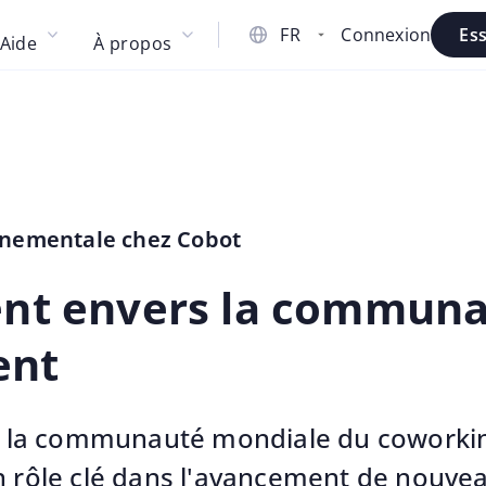
Connexion
Es
Aide
À propos
onnementale chez Cobot
t envers la communau
ent
de la communauté mondiale du coworki
n rôle clé dans l'avancement de nouve