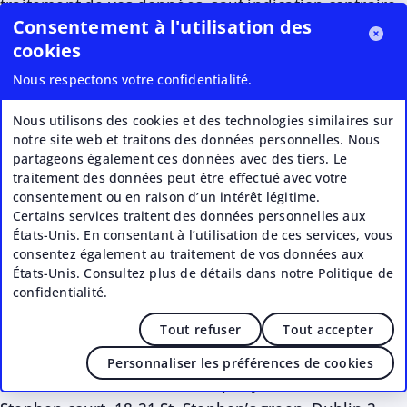
traitement de vos données, sauf indication contraire
Consentement à l'utilisation des
dans les avis de confidentialité d’un service
cookies
particulier. Google Ireland Limited est donc la société
affiliée à Google qui est responsable du traitement de
Nous respectons votre confidentialité.
vos données et du respect des lois applicables en
Nous utilisons des cookies et des technologies similaires sur
matière de protection des données.
notre site web et traitons des données personnelles. Nous
partageons également ces données avec des tiers. Le
Pour plus d’informations, consultez également la
traitement des données peut être effectué avec votre
politique de confidentialité de Google :
consentement ou en raison d’un intérêt légitime.
Certains services traitent des données personnelles aux
http://www.google.de/policies/privacy/
.
États-Unis. En consentant à l’utilisation de ces services, vous
consentez également au traitement de vos données aux
3.5. Intercom
États-Unis. Consultez plus de détails dans notre Politique de
confidentialité.
Notre site Web utilise l’outil de messagerie et de
Tout refuser
Tout accepter
service client proposé par Intercom Inc., 55 2nd St,
4th Fl., San Francisco, CA, 94105, États-Unis et
Personnaliser les préférences de cookies
Intercom R&D Unlimited Company, 2nd floor,