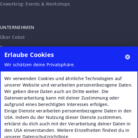
Coworking: Events & Workshops
UNTERNEHMEN
Über Cobot
Presse
Erlaube Cookies
Community-Verantwortung
Wir schätzen deine Privatsphäre.
Erklärung zur Barrierefreiheit
Karriere
Wir verwenden Cookies und ähnliche Technologien auf
unserer Website und verarbeiten personenbezogene Daten.
Affiliate-Programm
Wir geben diese Daten auch an Dritte weiter. Die
Partnerschaftsanfragen
Datenverarbeitung kann mit deiner Zustimmung oder
aufgrund eines berechtigten Interesses erfolgen.
VERI*FACTU
Einige Dienste verarbeiten personenbezogene Daten in den
USA. Indem du der Nutzung dieser Dienste zustimmen,
erklärst du dich auch mit der Verarbeitung deiner Daten in
den USA einverstanden. Weitere Einzelheiten findest du in
unserer Datenschutzrichtlinie.